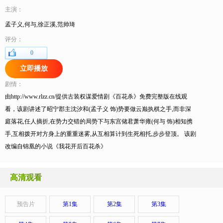
主演：
孟子义,何与,徐正溪,范帅琦
评分：
0
立即播放
剧情：
由http://www.rlzz.cn/提供古装权谋爱情剧《百花杀》免费完整版在线观
看，该剧讲述了昭宁郡主沈汐和(孟子义 饰)势要做云巅执棋之手,而非深
庭落花,任人摘折,在势力交错的局势下与东宫储君萧华雍(何与 饰)相知携
手,互相拨开对方身上的重重迷雾,从互相算计到生死相托,步步登顶。 该剧
改编自锦凰的小说《我花开后百花杀》
高清观看
预告片
第1集
第2集
第3集