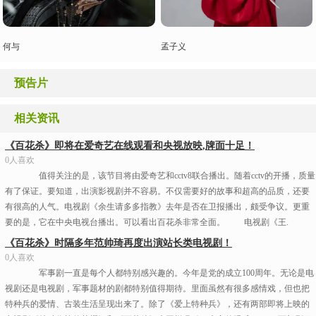
何与
孟子义
预告片
相关资讯
《百花杀》即将在爱奇艺在线观看和央视放映,牌面十足！
0人喜欢
值得关注的是，该节目将由爱奇艺和cctv8联合播出。随着cctv的开播，质量
有了保证。要知道，出演影视剧并不容易。不仅需要好的故事和超高的品质，还要
有很高的人气。电视剧《余生请多多指教》去年是否在卫报播出，颇受争议。更重
要的是，它在中央电视台播出。可以看出百花杀非常全面。 电视剧《王.
《百花杀》时隔多年范帅琦再度出演站长类电视剧！
0人喜欢
军事剧一直是每个人都特别感兴趣的。今年是党的成立100周年。无论是电
视剧还是电视剧，军事题材的剧都特别值得期待。里面虽然有很多感情戏，但也把
特种兵的爱情、古装生活呈现出来了。除了《爱上特种兵》，还有两部即将上映的