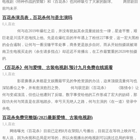
电视剧《特种作战的荣耀》和《百花杀》也同样吸引了大家的眼球。 两部剧目
前均未开.
百花杀演员表，百花杀何与是主演吗
0人喜欢
何与在2019年爆红之后，并没有犹如其余流量娃娃生一律，星途平整，艰
巨老是川流不息地找上他。先是在爆红后的半年遇上了粉丝227事变，这一宏大黑粉
的会合遏制，让何与一番没辙平常处事，商务更是故步自封。而从开始拍摄就被湖
南卫生电视买走的《余生请多指点》却迟迟不肯播出，在工作最繁重的2020年拍摄
的.
《百花杀》何与爱情、古装电视剧,预计九月免费在线观看
1人喜欢
影星撕番从来都是文娱圈最罕见的争抢资源的办法，迩来顶级流量何与也
深陷番位之争，并有愈演愈烈之势。 何与获悲剧《百花杀》 《陈情令》让
何与变成顶流，但也让他遭到了反噬。数字事变给他的工作形成了宏大的妨碍，那
段功夫何与简直是在原地踏步。幸亏天无绝人之路，何与主演的《在一道》登录中
央电.
百花杀免费完整版(2025最新爱情、古装电视剧)
1人喜欢
网络曝光《百花杀》目前已定档8月在荥阳八号播出，目前正在等待上映许可。
有人说，因为央视和总局是对等的，所以央视播出的电视剧可以跳过总局的审批，