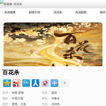
百花杀
高清观看
剧情介绍
演员表
高清剧照
相关
百花杀
0
导演：
钟青,郭锋
语言：
国语
地区：
中国大陆
时长：
36集全
类型：
爱情、古装
年份：
2026年