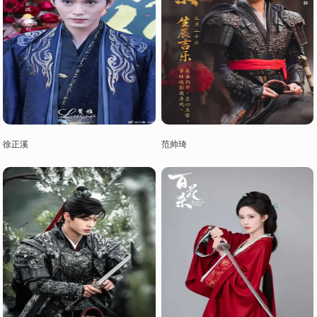
徐正溪
范帅琦